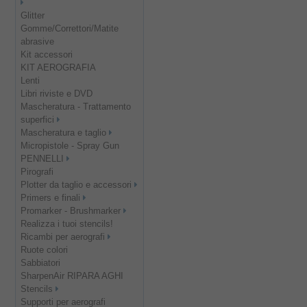
Glitter
Gomme/Correttori/Matite
abrasive
Kit accessori
KIT AEROGRAFIA
Lenti
Libri riviste e DVD
Mascheratura - Trattamento
superfici
Mascheratura e taglio
Micropistole - Spray Gun
PENNELLI
Pirografi
Plotter da taglio e accessori
Primers e finali
Promarker - Brushmarker
Realizza i tuoi stencils!
Ricambi per aerografi
Ruote colori
Sabbiatori
SharpenAir RIPARA AGHI
Stencils
Supporti per aerografi