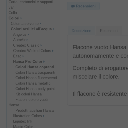
Carta, cartoncini e supporti
Recensioni
vari
Colla
Colori
Colori a solvente
Colori acrilici all'acqua
Descrizione
Recensioni
Angelus
AutoAir
Createx Classic
Flacone vuoto Hansa P
Createx Wicked Colors
autonomamente e cons
E'tac
Hansa Pro-Color
Colori Hansa coprenti
Completo di erogatore
Colori Hansa trasparenti
miscelare il colore.
Colori Hansa fluorescenti
Colori Hansa metallici
Colori Hansa body paint
Il flacone è resistente 
Kit colori Hansa
Flaconi colore vuoti
Hansa
Prodotti ausiliari Hansa
Illustration Colors
Liquitex Ink
Magic Color