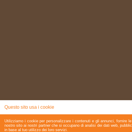
Questo sito usa i cookie
Utilizziamo i cookie per personalizzare i contenuti e gli annunci, fornire le 
nostro sito ai nostri partner che si occupano di analisi dei dati web, pubbli
in base al tuo utilizzo dei loro servizi.