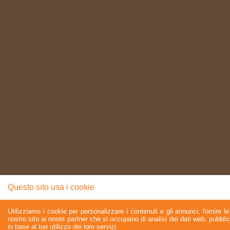
Questo sito usa i cookie
Utilizziamo i cookie per personalizzare i contenuti e gli annunci, fornire le 
nostro sito ai nostri partner che si occupano di analisi dei dati web, pubbli
in base al tuo utilizzo dei loro servizi.