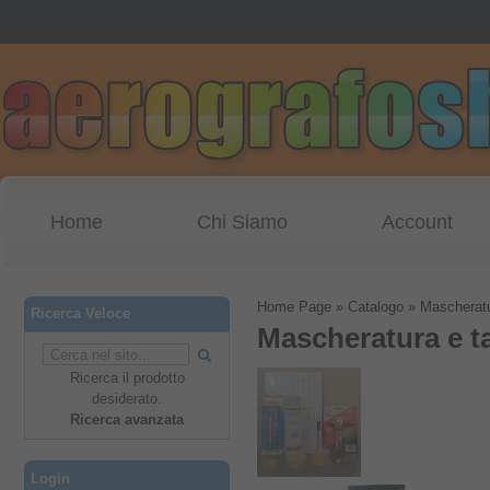
Home
Chi Siamo
Account
Home Page
»
Catalogo
»
Mascheratu
Ricerca Veloce
Mascheratura e t
Ricerca il prodotto
desiderato.
Ricerca avanzata
Login