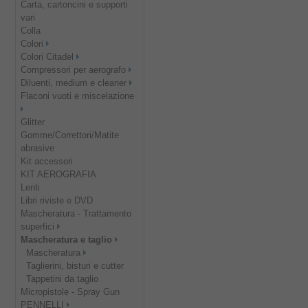
Carta, cartoncini e supporti
vari
Colla
Colori
Colori Citadel
Compressori per aerografo
Diluenti, medium e cleaner
Flaconi vuoti e miscelazione
Glitter
Gomme/Correttori/Matite
abrasive
Kit accessori
KIT AEROGRAFIA
Lenti
Libri riviste e DVD
Mascheratura - Trattamento
superfici
Mascheratura e taglio
Mascheratura
Taglierini, bisturi e cutter
Tappetini da taglio
Micropistole - Spray Gun
PENNELLI