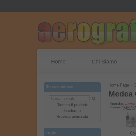
Home
Chi Siamo
Home Page
»
C
Ricerca Veloce
Medea 
Ricerca il prodotto
desiderato.
Ricerca avanzata
Login
Col