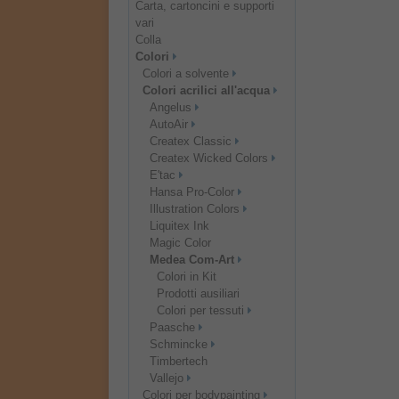
Carta, cartoncini e supporti
vari
Colla
Colori
Colori a solvente
Colori acrilici all'acqua
Angelus
AutoAir
Createx Classic
Createx Wicked Colors
E'tac
Hansa Pro-Color
Illustration Colors
Liquitex Ink
Magic Color
Medea Com-Art
Colori in Kit
Prodotti ausiliari
Colori per tessuti
Paasche
Schmincke
Timbertech
Vallejo
Colori per bodypainting