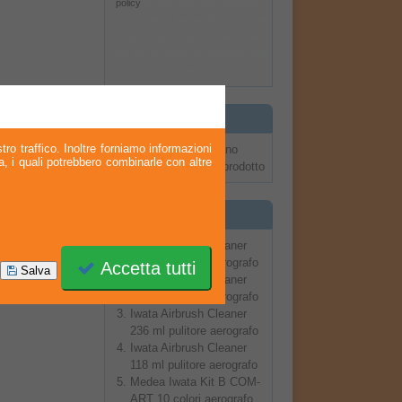
policy
ed esprimo il mio consenso
al trattamento dei miei dati. Esprimo
il mio consenso al trattamento dei
miei dati per l'invio di comunicazioni
commerciali.
Recensioni
tro traffico. Inoltre forniamo informazioni
Al momento non ci sono
ia, i quali potrebbero combinarle con altre
recensioni su questo prodotto
Più venduti
Iwata Airbrush Cleaner
946 ml pulitore aerografo
Accetta tutti
Salva
Iwata Airbrush Cleaner
473 ml pulitore aerografo
Iwata Airbrush Cleaner
236 ml pulitore aerografo
Iwata Airbrush Cleaner
118 ml pulitore aerografo
Medea Iwata Kit B COM-
ART 10 colori aerografo