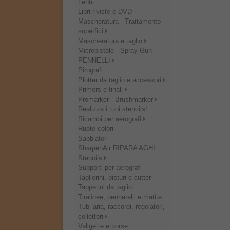
Lenti
Libri riviste e DVD
Mascheratura - Trattamento
superfici
Mascheratura e taglio
Micropistole - Spray Gun
PENNELLI
Pirografi
Plotter da taglio e accessori
Primers e finali
Promarker - Brushmarker
Realizza i tuoi stencils!
Ricambi per aerografi
Ruote colori
Sabbiatori
SharpenAir RIPARA AGHI
Stencils
Supporti per aerografi
Taglierini, bisturi e cutter
Tappetini da taglio
Tiralinee, pennarelli e matite
Tubi aria, raccordi, regolatori,
collettori
Valigette e borse