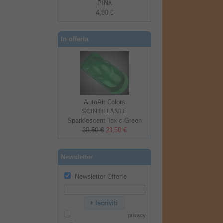
PINK
4,80 €
In offerta
AutoAir Colors
SCINTILLANTE
Sparklescent Toxic Green
30,50 €
23,50 €
Newsletter
Newsletter Offerte
Iscriviti
Dichiaro di aver letto la
privacy