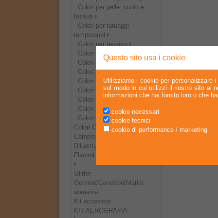
Colori per pelle, cuoio e
tessuti
Colori per tatuaggi
temporanei
Colori per tessuto
Colori per trucco
Questo sito usa i cookie
Colori e finiture speciali
Colori in grandi formati
Utilizziamo i cookie per personalizzare i 
Colori in kit
sul modo in cui utilizzi il nostro sito ai
Colori per fondi spray
informazioni che hai fornito loro o che han
Colori per modellismo
Colori per pinstriping
cookie necessari
Colori per vetro
cookie tecnici
Colori Citadel
cookie di performance / marketing
Compressori per aerografo
Diluenti, medium e cleaner
Flaconi vuoti e miscelazione
Glitter
Gomme/Correttori/Matite
abrasive
Kit accessori
KIT AEROGRAFIA