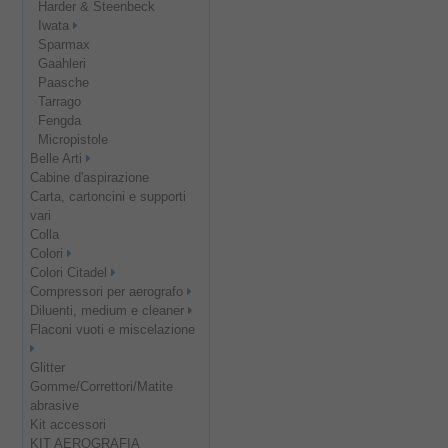
Harder & Steenbeck
Iwata
Sparmax
Gaahleri
Paasche
Tarrago
Fengda
Micropistole
Belle Arti
Cabine d'aspirazione
Carta, cartoncini e supporti
vari
Colla
Colori
Colori Citadel
Compressori per aerografo
Diluenti, medium e cleaner
Flaconi vuoti e miscelazione
Glitter
Gomme/Correttori/Matite
abrasive
Kit accessori
KIT AEROGRAFIA