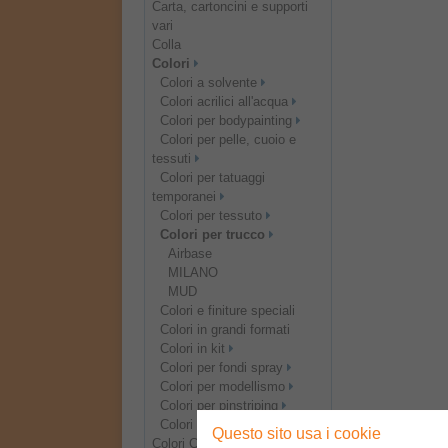
Carta, cartoncini e supporti
vari
Colla
Colori
Colori a solvente
Colori acrilici all'acqua
Colori per bodypainting
Colori per pelle, cuoio e
tessuti
Colori per tatuaggi
temporanei
Colori per tessuto
Colori per trucco
Airbase
MILANO
MUD
Colori e finiture speciali
Colori in grandi formati
Colori in kit
Colori per fondi spray
Colori per modellismo
Colori per pinstriping
Colori per vetro
Questo sito usa i cookie
Colori Citadel