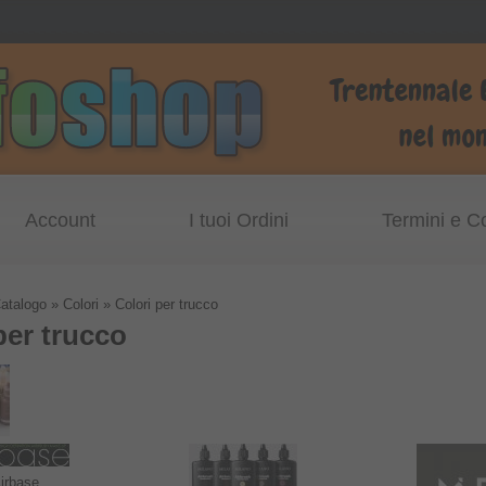
Account
I tuoi Ordini
Termini e C
atalogo
»
Colori
»
Colori per trucco
per trucco
irbase