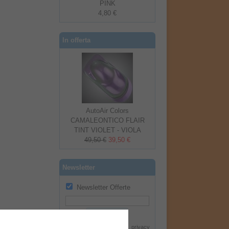
PINK
4,80 €
In offerta
AutoAir Colors
CAMALEONTICO FLAIR
TINT VIOLET - VIOLA
49,50 €
39,50 €
Newsletter
Newsletter Offerte
Iscriviti
Dichiaro di aver letto la
privacy