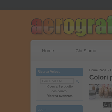
Home
Chi Siamo
Home Page
»
C
Ricerca Veloce
Colori 
Ricerca il prodotto
desiderato.
Ricerca avanzata
Login
A