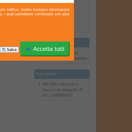
policy
ed esprimo il mio consenso
tro traffico. Inoltre forniamo informazioni
al trattamento dei miei dati. Esprimo
ia, i quali potrebbero combinarle con altre
il mio consenso al trattamento dei
miei dati per l'invio di comunicazioni
commerciali.
Recensioni
Accetta tutti
Salva
Al momento non ci sono
recensioni su questo prodotto
Più venduti
MILANO colore per il
trucco con aerografo 30
ml - 3 AMBRATO