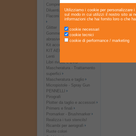
Compressori per aerografo
Utilizziamo i cookie per personalizzare i 
Diluenti, medium e cleaner
sul modo in cui utilizzi il nostro sito ai
Flaconi vuoti e miscelazione
informazioni che hai fornito loro o che han
Glitter
cookie necessari
Gomme/Correttori/Matite
cookie tecnici
abrasive
cookie di performance / marketing
Kit accessori
KIT AEROGRAFIA
Lenti
Libri riviste e DVD
Mascheratura - Trattamento
superfici
Mascheratura e taglio
Micropistole - Spray Gun
PENNELLI
Pirografi
Plotter da taglio e accessori
Primers e finali
Promarker - Brushmarker
Realizza i tuoi stencils!
Ricambi per aerografi
Ruote colori