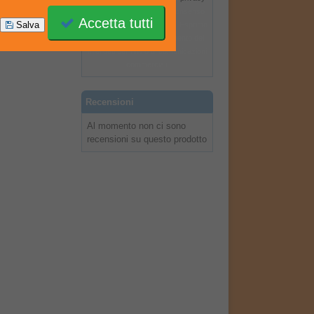
policy
ed esprimo il mio consenso
Accetta tutti
Salva
al trattamento dei miei dati. Esprimo
il mio consenso al trattamento dei
miei dati per l'invio di comunicazioni
commerciali.
Recensioni
Al momento non ci sono
recensioni su questo prodotto