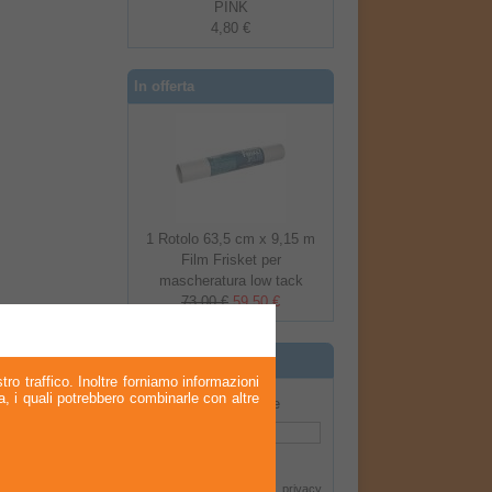
PINK
4,80 €
In offerta
1 Rotolo 63,5 cm x 9,15 m
Film Frisket per
mascheratura low tack
73,00 €
59,50 €
Newsletter
tro traffico. Inoltre forniamo informazioni
ia, i quali potrebbero combinarle con altre
Newsletter Offerte
Iscriviti
Dichiaro di aver letto la
privacy