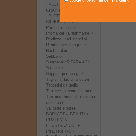
cookie di performance / marketing
PLOTTER DA TAGLIO
GRAPHTEC
PLOTTER DA TAGLIO
SILHOUETTE
Primers e finali
Promarker - Brushmarker
Realizza i tuoi stencils!
Ricambi per aerografi
Ruote colori
Sabbiatori
SharpenAir RIPARA AGHI
Stencils
Supporti per aerografi
Taglierini, bisturi e cutter
Tappetini da taglio
Tiralinee, pennarelli e matite
Tubi aria, raccordi, regolatori,
collettori
Valigette e borse
BODYART & BEAUTY
GRAFICA &
ILLUSTRAZIONE
PINSTRIPING