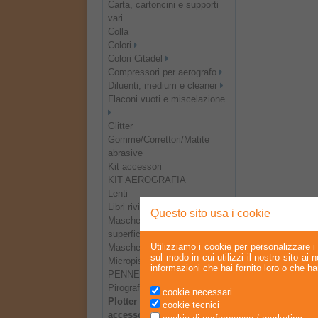
Carta, cartoncini e supporti
vari
Colla
Colori
Colori Citadel
Compressori per aerografo
Diluenti, medium e cleaner
Flaconi vuoti e miscelazione
Glitter
Gomme/Correttori/Matite
abrasive
Kit accessori
KIT AEROGRAFIA
Lenti
Libri riviste e DVD
Questo sito usa i cookie
Mascheratura - Trattamento
superfici
Utilizziamo i cookie per personalizzare i 
Mascheratura e taglio
sul modo in cui utilizzi il nostro sito ai
Micropistole - Spray Gun
informazioni che hai fornito loro o che han
PENNELLI
Pirografi
cookie necessari
Plotter da taglio e
cookie tecnici
accessori