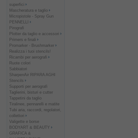
superfici
Mascheratura e taglio
Micropistole - Spray Gun
PENNELLI
Pirografi
Plotter da taglio e accessori
Primers e finali
Promarker - Brushmarker
Realizza i tuoi stencils!
Ricambi per aerografi
Ruote colori
Sabbiatori
SharpenAir RIPARA AGHI
Stencils
Supporti per aerografi
Taglierini, bisturi e cutter
Tappetini da taglio
Tiralinee, pennarelli e matite
Tubi aria, raccordi, regolatori,
collettori
Valigette e borse
BODYART & BEAUTY
GRAFICA &