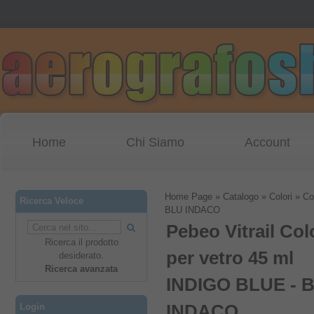
Home
Chi Siamo
Account
Home Page
»
Catalogo
»
Colori
»
Co
Ricerca Veloce
BLU INDACO
Pebeo Vitrail Col
Ricerca il prodotto
per vetro 45 ml
desiderato.
Ricerca avanzata
INDIGO BLUE - 
Login
INDACO