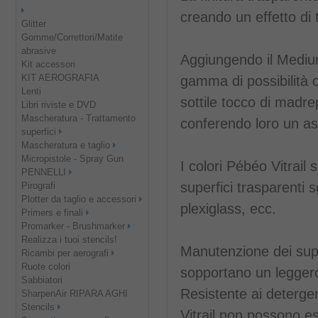
creando un effetto di 
Glitter
Gomme/Correttori/Matite
abrasive
Aggiungendo il Mediu
Kit accessori
KIT AEROGRAFIA
gamma di possibilità 
Lenti
sottile tocco di madrep
Libri riviste e DVD
Mascheratura - Trattamento
conferendo loro un as
superfici
Mascheratura e taglio
Micropistole - Spray Gun
I colori Pébéo Vitrail 
PENNELLI
superfici trasparenti 
Pirografi
Plotter da taglio e accessori
plexiglass, ecc.
Primers e finali
Promarker - Brushmarker
Realizza i tuoi stencils!
Manutenzione dei suppo
Ricambi per aerografi
Ruote colori
sopportano un legger
Sabbiatori
Resistente ai detergent
SharpenAir RIPARA AGHI
Stencils
Vitrail non possono es