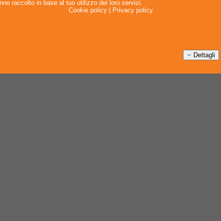
no raccolto in base al tuo utilizzo dei loro servizi.
Cookie policy
|
Privacy policy
Dettagli