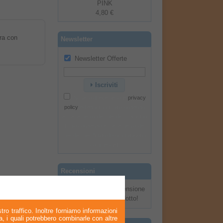
PINK
4,80 €
ura con
Newsletter
Newsletter Offerte
Iscriviti
Dichiaro di aver letto la
privacy
policy
ed esprimo il mio consenso
al trattamento dei miei dati. Esprimo
il mio consenso al trattamento dei
miei dati per l'invio di comunicazioni
commerciali.
Recensioni
Scrivi una recensione
su questo prodotto!
tro traffico. Inoltre forniamo informazioni
ia, i quali potrebbero combinarle con altre