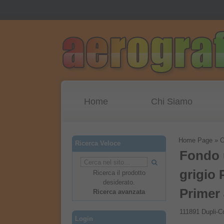
Home
Chi Siamo
Home Page
»
C
Ricerca Veloce
Fondo 
grigio 
Ricerca il prodotto
desiderato.
Primer
Ricerca avanzata
111891 Dupli-C
Login