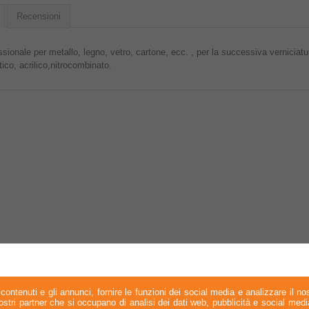
Recensioni
sionale per metallo, legno, vetro, cartone, ecc. , per la successiva verniciat
tico, acrilico,nitrocombinato.
contenuti e gli annunci, fornire le funzioni dei social media e analizzare il nos
 nostri partner che si occupano di analisi dei dati web, pubblicità e social med