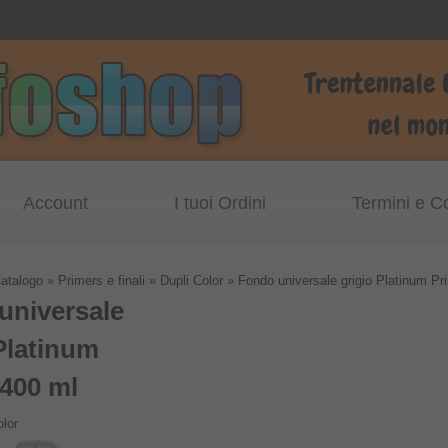
Account
I tuoi Ordini
Termini e C
atalogo
»
Primers e finali
»
Dupli Color
»
Fondo universale grigio Platinum Pr
universale
Platinum
 400 ml
olor