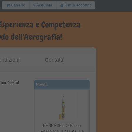
Carrello
Acquista
Il mio account
ondizioni
Contatti
imer 400 ml
Novità
PENNARELLO Pebeo
Setacolor CUIR LEATHER