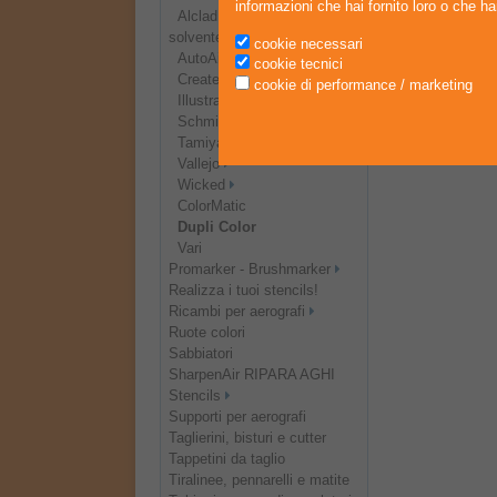
informazioni che hai fornito loro o che han
Alclad II / HR HOBBIES (a
solvente)
cookie necessari
AutoAir
cookie tecnici
Createx
cookie di performance / marketing
Illustration
Schmincke
Tamiya
Vallejo
Wicked
ColorMatic
Dupli Color
Vari
Promarker - Brushmarker
Realizza i tuoi stencils!
Ricambi per aerografi
Ruote colori
Sabbiatori
SharpenAir RIPARA AGHI
Stencils
Supporti per aerografi
Taglierini, bisturi e cutter
Tappetini da taglio
Tiralinee, pennarelli e matite