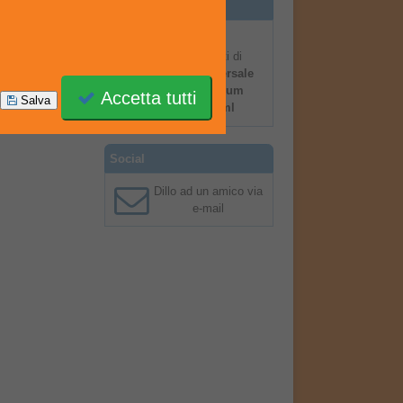
Notifiche
Notificami
aggiornamenti di
Fondo universale
grigio Platinum
Accetta tutti
Salva
Primer 400 ml
Social
Dillo ad un amico via
e-mail