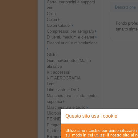
Carta, cartoncini e supporti
Descrizione
vari
Colla
Colori
Fondo profes
Colori Citadel
smalto sinte
Compressori per aerografo
Diluenti, medium e cleaner
Flaconi vuoti e miscelazione
Glitter
Gomme/Correttori/Matite
abrasive
Kit accessori
KIT AEROGRAFIA
Lenti
Libri riviste e DVD
Mascheratura - Trattamento
superfici
Mascheratura e taglio
Micropistole - Spray Gun
Questo sito usa i cookie
PENNELLI
Pirografi
Utilizziamo i cookie per personalizzare i 
Plotter da taglio e accessori
sul modo in cui utilizzi il nostro sito ai
Primers e finali