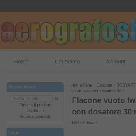
Home
Chi Siamo
Account
Home Page
»
Catalogo
»
BODYART
Ricerca Veloce
vuoto Iwata con dosatore 30 ml
Flacone vuoto Iw
Ricerca il prodotto
con dosatore 30 
desiderato.
Ricerca avanzata
NAT501 Iwata
Login