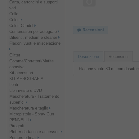
Carta, cartoncini e supporti
vari
Colla
Colori
Colori Citadel
Recensioni
Compressori per aerografo
Diluenti, medium e cleaner
Flaconi vuoti e miscelazione
Glitter
Descrizione
Recensioni
Gomme/Correttori/Matite
abrasive
Flacone vuoto 30 ml con dosator
Kit accessori
KIT AEROGRAFIA
Lenti
Libri riviste e DVD
Mascheratura - Trattamento
superfici
Mascheratura e taglio
Micropistole - Spray Gun
PENNELLI
Pirografi
Plotter da taglio e accessori
Primers e finali