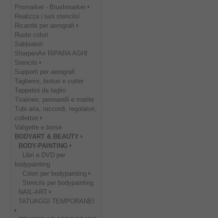
Promarker - Brushmarker
Realizza i tuoi stencils!
Ricambi per aerografi
Ruote colori
Sabbiatori
SharpenAir RIPARA AGHI
Stencils
Supporti per aerografi
Taglierini, bisturi e cutter
Tappetini da taglio
Tiralinee, pennarelli e matite
Tubi aria, raccordi, regolatori,
collettori
Valigette e borse
BODYART & BEAUTY
BODY-PAINTING
Libri e DVD per
bodypainting
Colori per bodypainting
Stencils per bodypainting
NAIL-ART
TATUAGGI TEMPORANEI