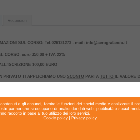
Recensioni
AZIONI SUL CORSO: Tel.026131273 - mail: info@aerografando.it
 CORSO: euro 350,00 + IVA 22%
LL'ISCRIZIONE 100,00 EURO
UN PRIVATO TI APPLICHIAMO UNO
SCONTO
PARI A
TUTTO
IL VALORE D
SIC DI AEROGRAFO FULL IMMERSION
contenuti e gli annunci, fornire le funzioni dei social media e analizzare il nos
CORSO:
Sabato 28 e Domenica 29 NOVEMBRE 2026
 nostri partner che si occupano di analisi dei dati web, pubblicità e social med
no raccolto in base al tuo utilizzo dei loro servizi.
L CORSO:
due giorni consecutivi per un totale di 16 ore
Cookie policy
|
Privacy policy
 CORSO:
3D OFFICE
- VIA SPAGNA, 4 - COLLEGNO (TO)
ARTECIPANTI:
Il corso e' a numero chiuso per un massimo di 6/8 partecipanti