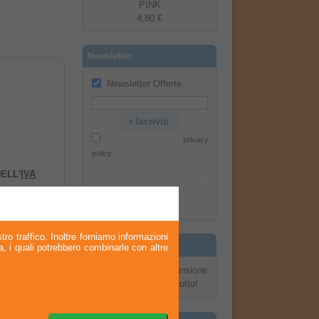
PINK
4,80 €
Newsletter
Newsletter Offerte
Iscriviti
Dichiaro di aver letto la
privacy
policy
ed esprimo il mio consenso
al trattamento dei miei dati. Esprimo
ELL'
IVA
il mio consenso al trattamento dei
miei dati per l'invio di comunicazioni
commerciali.
tro traffico. Inoltre forniamo informazioni
Recensioni
ia, i quali potrebbero combinarle con altre
Scrivi una recensione
su questo prodotto!
 (in