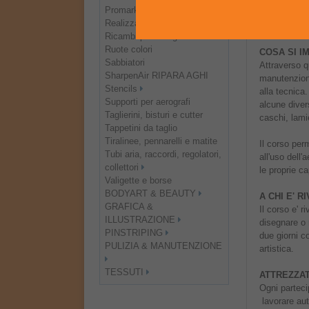
funzione del
Promarker - Brushmarker
Realizza i tuoi stencils!
ORARI E M
Ricambi per aerografi
Ruote colori
COSA SI I
Sabbiatori
Attraverso q
SharpenAir RIPARA AGHI
manutenzione
Stencils
alla tecnica
Supporti per aerografi
alcune diver
Taglierini, bisturi e cutter
caschi, lamie
Tappetini da taglio
Tiralinee, pennarelli e matite
Il corso per
Tubi aria, raccordi, regolatori,
all'uso dell
collettori
le proprie ca
Valigette e borse
BODYART & BEAUTY
A CHI E' R
GRAFICA &
Il corso e' 
ILLUSTRAZIONE
disegnare o n
PINSTRIPING
due giorni c
PULIZIA & MANUTENZIONE
artistica.
TESSUTI
ATTREZZA
Ogni parteci
lavorare aut