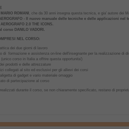
E
'
MARIO ROMANI
, che da 30 anni insegna questa tecnica, e gia' autore dei M
AEROGRAFO - Il nuovo manuale delle tecniche e delle applicazioni nel t
e AEROGRAFO 2.0 THE ICONS.
 al corso DANILO VADORI.
OMPRESI NEL CORSO:
attica dei due giorni di lavoro
o di formazione e assistenza on-line dell'insegnante per la realizzazione di di
 (unico corso in Italia a offrire questa opportunita')
dei prodotti e delle attrezzature
izi collegati al sito ed esclusivi per gli allievi dei corsi
aligetta di gadget e vario materiale omaggio
tato di partecipazione al corso
i realizzati durante il corso, se non chiaramente specificato, restano di propriet