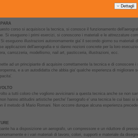
lo spazio a disposizione) e un minimo di 4, con i quali il corso viene conferma
Dettagli
ODALITA':
Sabato: 9.30-13.30 e 14.30-18.30 / Domenica: 9.00-13.00 e 14.00
MPARA
uesto corso si acquisisce la tecnica, si conosce il funzionamento dell'aerogra
. Si eseguono i primi esercizi, si conoscono i materiali e le attrezzature co
. Si eseguono illustrazioni autonomamente gia' il secondo giorno su materiali di
se applicazioni dell'aerografia e si danno nozioni concrete per la loro esecuzi
ra, carrozzeria, modellismo, nail art, pasticceria, illustrazioni, ecc.
mette ad un principiante di acquisire correttamente la tecnica e di conoscere i s
'aeropenna, e a un autodidatta che abbia gia' qualche esperienza di migliorare 
pacita'.
IVOLTO
rivolto a tutti coloro che vogliono avvicinarsi a questa tecnica anche se non sa
on hanno attitudini artistiche perche' l'aerografo e' una tecnica le cui basi si 
on il metodo di Mario Romani. Non occorre dunque alcuna esperienza precede
TURE
pante ha a disposizione un aerografo, un compressore e un riduttore di pressi
onomamente e i vari materiali di lavoro, colori, supporti e materiale da disegn