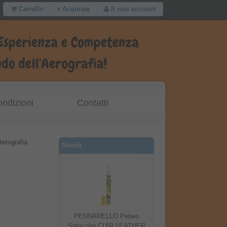
Carrello
Acquista
Il mio account
ondizioni
Contatti
rografia
Novità
PENNARELLO Pebeo
Setacolor CUIR LEATHER