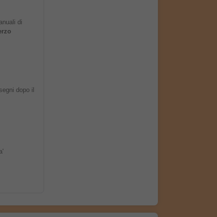
anuali di
erzo
segni dopo il
a'