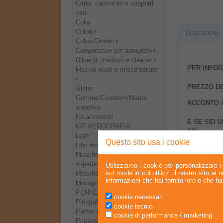
Carta, cartoncini e supporti
vari
Colla
Colori
Descrizione
Colori Citadel
Compressori per aerografo
Diluenti, medium e cleaner
PER INFORM
Flaconi vuoti e miscelazione
PREZZO DEL
Glitter
Gomme/Correttori/Matite
ACCONTO A
abrasive
Kit accessori
E SE SEI 
KIT AEROGRAFIA
!!!!!
Lenti
Questo sito usa i cookie
Libri riviste e DVD
CORSO BA
Mascheratura - Trattamento
superfici
Utilizziamo i cookie per personalizzare i 
DATA DEL 
sul modo in cui utilizzi il nostro sito ai
Mascheratura e taglio
informazioni che hai fornito loro o che han
DURATA DE
Micropistole - Spray Gun
PENNELLI
cookie necessari
SEDE DEL
Pirografi
cookie tecnici
Plotter da taglio e accessori
cookie di performance / marketing
NUMERO P
Primers e finali