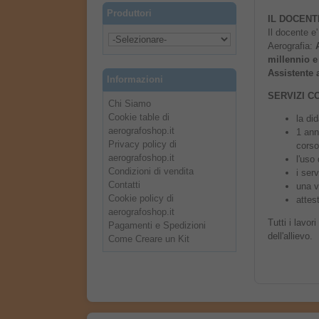
Produttori
IL DOCENT
Il docente e
Aerografia:
millennio 
Assistente
Informazioni
SERVIZI C
Chi Siamo
Cookie table di
la did
aerografoshop.it
1 ann
Privacy policy di
corso
aerografoshop.it
l'uso 
Condizioni di vendita
i serv
Contatti
una v
Cookie policy di
attes
aerografoshop.it
Tutti i lavor
Pagamenti e Spedizioni
dell'allievo.
Come Creare un Kit