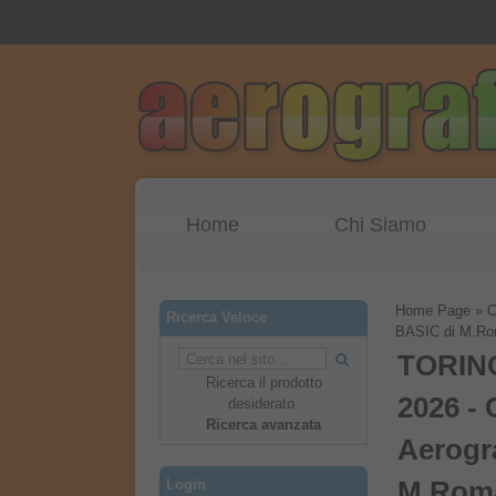
Home
Chi Siamo
Home Page
»
C
Ricerca Veloce
BASIC di M.Ro
TORIN
Ricerca il prodotto
2026 - 
desiderato.
Ricerca avanzata
Aerogr
Login
M.Rom