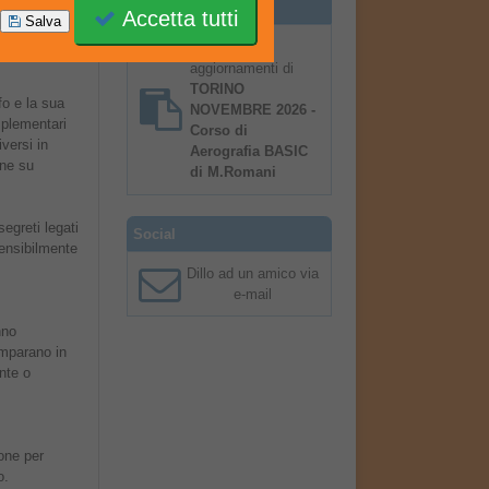
to.
Notifiche
Accetta tutti
Salva
Notificami
-18.00
aggiornamenti di
TORINO
fo e la sua
NOVEMBRE 2026 -
mplementari
Corso di
versi in
Aerografia BASIC
one su
di M.Romani
egreti legati
Social
sensibilmente
Dillo ad un amico via
e-mail
nno
imparano in
nte o
one per
o.