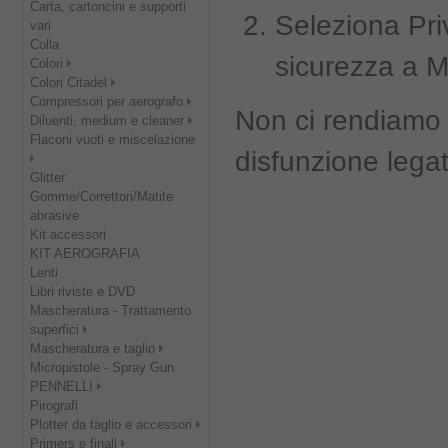
Carta, cartoncini e supporti
Seleziona Priva
vari
Colla
sicurezza a 
Colori
Colori Citadel
Compressori per aerografo
Non ci rendiamo 
Diluenti, medium e cleaner
Flaconi vuoti e miscelazione
disfunzione legat
Glitter
Gomme/Correttori/Matite
abrasive
Kit accessori
KIT AEROGRAFIA
Lenti
Libri riviste e DVD
Mascheratura - Trattamento
superfici
Mascheratura e taglio
Micropistole - Spray Gun
PENNELLI
Pirografi
Plotter da taglio e accessori
Primers e finali